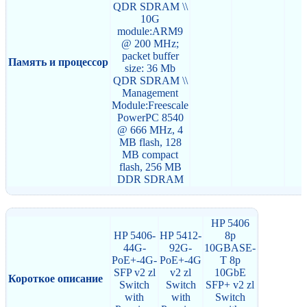
QDR SDRAM \\
10G
module:ARM9
@ 200 MHz;
packet buffer
Память и процессор
size: 36 Mb
QDR SDRAM \\
Management
Module:Freescale
PowerPC 8540
@ 666 MHz, 4
MB flash, 128
MB compact
flash, 256 MB
DDR SDRAM
HP 5406
HP 5406-
HP 5412-
8p
44G-
92G-
10GBASE-
PoE+-4G-
PoE+-4G
T 8p
SFP v2 zl
v2 zl
10GbE
Короткое описание
Switch
Switch
SFP+ v2 zl
with
with
Switch