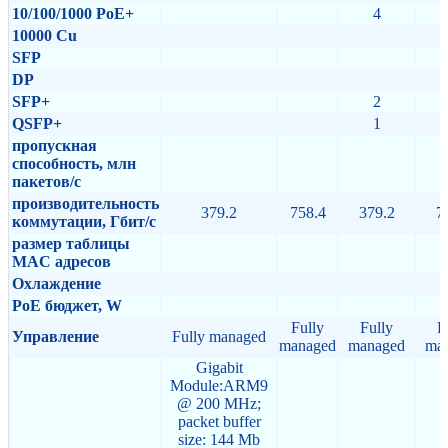
10/100/1000 PoE+
4
10000 Cu
SFP
DP
SFP+
2
QSFP+
1
пропускная
способность, млн
пакетов/с
производительность
379.2
758.4
379.2
7
коммутации, Гбит/с
размер таблицы
MAC адресов
Охлаждение
PoE бюджет, W
Fully
Fully
F
Управление
Fully managed
managed
managed
ma
Gigabit
Module:ARM9
@ 200 MHz;
packet buffer
size: 144 Mb