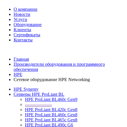
О компании
Новости
Услуги
Оборудование
Клиенты
Сертификаты
Контакты
+7 495 730-630-0
Главная
Производители оборудования и программного
обеспечения
HPE
Сетевое оборудование HPE Networking
HPE Synergy
Серверы HPE ProLiant BL
HPE ProLiant BL460c Gen9
-------------------
HPE ProLiant BL420c Gen8
HPE ProLiant BL460c Gen8
HPE ProLiant BL465c Gen8
HPE ProLiant BL490c G6