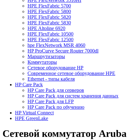
HPE FlexNetwork 5510HI
HPE FlexFabric 5700
HPE FlexFabric 5800
HPE FlexFabric 5820
HPE FlexFabric 5830
HPE Altoline 6920
HPE FlexFabric 10500
HPE FlexFabric 12500
hpe FlexNetwork MSR 4060
HP ProСurve Secure Router 7000dl
Маршрутизаторы
Коммутаторы
Сетевое оборудование HP
Cовременное сетевое оборудование HPE
Ethernet - типы кабеля
HP Care Pack
HP Care Pack для серверов
HP Care Pack для систем хранения данных
HP Care Pack для LFP
HP Care Pack по обучению
HP Virtual Connect
HPE GreenLake
Сетевой коммутатор Aruba