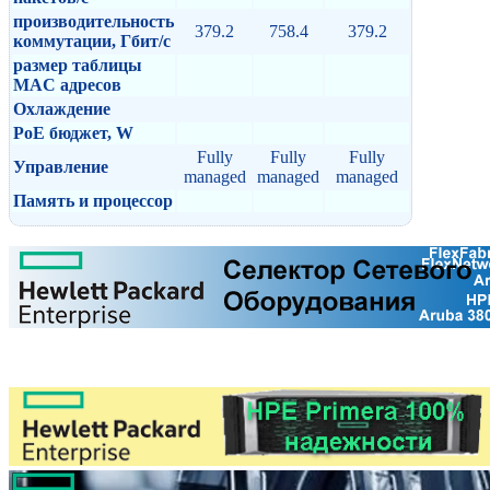
производительность
379.2
758.4
379.2
коммутации, Гбит/с
размер таблицы
MAC адресов
Охлаждение
PoE бюджет, W
Fully
Fully
Fully
Управление
managed
managed
managed
Память и процессор