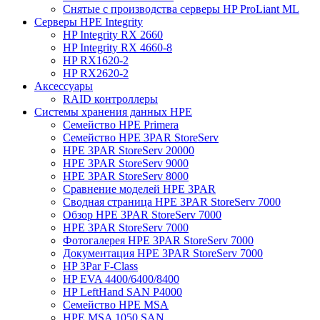
Снятые с производства серверы HP ProLiant ML
Серверы HPE Integrity
HP Integrity RX 2660
HP Integrity RX 4660-8
HP RX1620-2
HP RX2620-2
Аксессуары
RAID контроллеры
Системы хранения данных HPE
Семейство HPE Primera
Семейство HPE 3PAR StoreServ
HPE 3PAR StoreServ 20000
HPE 3PAR StoreServ 9000
HPE 3PAR StoreServ 8000
Сравнение моделей HPE 3PAR
Сводная страница HPE 3PAR StoreServ 7000
Обзор HPE 3PAR StoreServ 7000
HPE 3PAR StoreServ 7000
Фотогалерея HPE 3PAR StoreServ 7000
Документация HPE 3PAR StoreServ 7000
HP 3Par F-Class
HP EVA 4400/6400/8400
HP LeftHand SAN P4000
Семейство HPE MSA
HPE MSA 1050 SAN