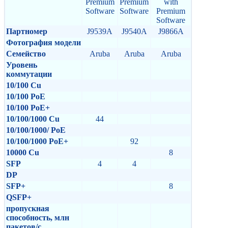
Premium
Premium
with
Software
Software
Premium
Software
Партномер
J9539A
J9540A
J9866A
Фотография модели
Семейство
Aruba
Aruba
Aruba
Уровень
коммутации
10/100 Cu
10/100 PoE
10/100 PoE+
10/100/1000 Cu
44
10/100/1000/ PoE
10/100/1000 PoE+
92
10000 Cu
8
SFP
4
4
DP
SFP+
8
QSFP+
пропускная
способность, млн
пакетов/с