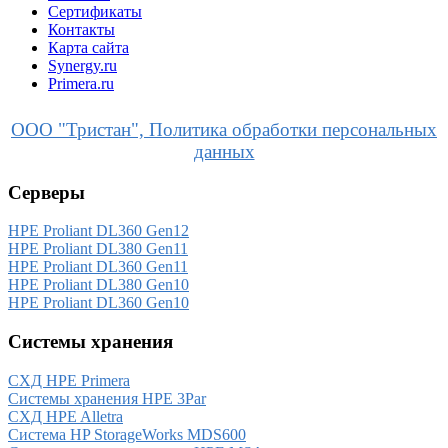
Сертификаты
Контакты
Карта сайта
Synergy.ru
Primera.ru
ООО "Тристан", Политика обработки персональных
данных
Серверы
HPE Proliant DL360 Gen12
HPE Proliant DL380 Gen11
HPE Proliant DL360 Gen11
HPE Proliant DL380 Gen10
HPE Proliant DL360 Gen10
Системы хранения
СХД HPE Primera
Системы хранения HPE 3Par
СХД HPE Alletra
Система HP StorageWorks MDS600