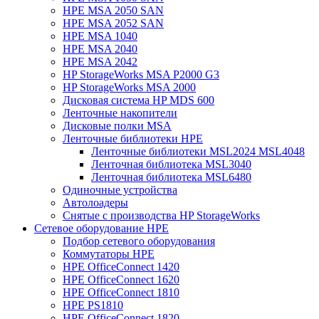
HPE MSA 2050 SAN
HPE MSA 2052 SAN
HPE MSA 1040
HPE MSA 2040
HPE MSA 2042
HP StorageWorks MSA P2000 G3
HP StorageWorks MSA 2000
Дисковая система HP MDS 600
Ленточные накопители
Дисковые полки MSA
Ленточные библиотеки HPE
Ленточные библиотеки MSL2024 MSL4048
Ленточная библиотека MSL3040
Ленточная библиотека MSL6480
Одиночные устройства
Автолоадеры
Снятые с производства HP StorageWorks
Сетевое оборудование HPE
Подбор сетевого оборудования
Коммутаторы HPE
HPE OfficeConnect 1420
HPE OfficeConnect 1620
HPE OfficeConnect 1810
HPE PS1810
HPE OfficeConnect 1820