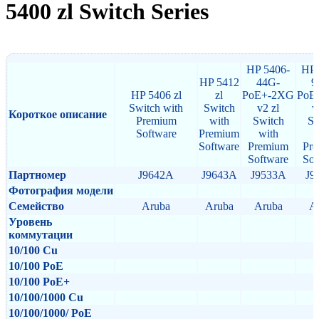
5400 zl Switch Series
HP 5406-
HP 
HP 5412
44G-
9
HP 5406 zl
zl
PoE+-2XG
PoE
Switch with
Switch
v2 zl
v
Короткое описание
Premium
with
Switch
Sw
Software
Premium
with
w
Software
Premium
Pr
Software
Sof
Партномер
J9642A
J9643A
J9533A
J9
Фотография модели
Семейство
Aruba
Aruba
Aruba
A
Уровень
коммутации
10/100 Cu
10/100 PoE
10/100 PoE+
10/100/1000 Cu
10/100/1000/ PoE