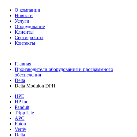
О компании
Новости
Услуги
Оборудование
Клиенты
Сертификаты
Контакты
+7 495 730-630-0
Главная
Производители оборудования и программного
обеспечения
Delta
Delta Modulon DPH
HPE
HP Inc.
Panduit
Tripp Lite
APC
Eaton
Vertiv
Delta