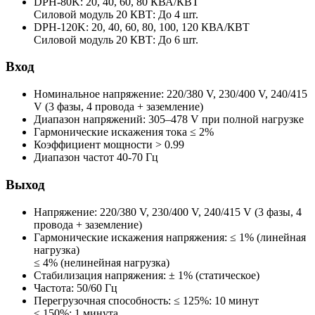
DPH-80K:
20, 40, 60, 80 КВА/КВТ
Силовой модуль 20 КВТ: До 4 шт.
DPH-120K:
20, 40, 60, 80, 100, 120 КВА/КВТ
Силовой модуль 20 КВТ: До 6 шт.
Вход
Номинальное напряжение:
220/380 V, 230/400 V, 240/415
V (3 фазы, 4 провода + заземление)
Диапазон напряжений:
305–478 V при полной нагрузке
Гармонические искажения тока
≤ 2%
Коэффициент мощности
> 0.99
Диапазон частот
40-70 Гц
Выход
Напряжение:
220/380 V, 230/400 V, 240/415 V (3 фазы, 4
провода + заземление)
Гармонические искажения напряжения:
≤ 1% (линейная
нагрузка)
≤ 4% (нелинейная нагрузка)
Стабилизация напряжения:
± 1% (статическое)
Частота:
50/60 Гц
Перегрузочная способность:
≤ 125%: 10 минут
≤ 150%: 1 минута