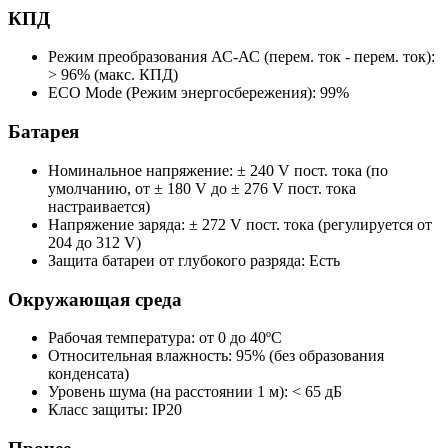
КПД
Режим преобразования АС-АС (перем. ток - перем. ток):
> 96% (макс. КПД)
EСО Mode (Режим энергосбережения):
99%
Батарея
Номинальное напряжение:
± 240 V пост. тока (по
умолчанию, от ± 180 V до ± 276 V пост. тока
настраивается)
Напряжение заряда:
± 272 V пост. тока (регулируется от
204 до 312 V)
Защита батареи от глубокого разряда:
Есть
Окружающая среда
Рабочая температура:
от 0 до 40ºC
Относительная влажность:
95% (без образования
конденсата)
Уровень шума (на расстоянии 1 м):
< 65 дБ
Класс защиты:
IP20