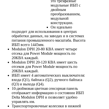
это трехфазные
модульные ИБП с
двойным
преобразованием,
модульной
конструкции.
Он идеально
подходит для использования в центрах
обработки данных, на заводах и в системах
питания промышленного масштаба. Высота
ИБП всего 1445мм.
Modulon DPH 20-80 КВА имеет четыре
отсека для Power Module мощность по
20КВА каждый.
Modulon DPH 20-120 КВА имеет шесть
отсеков для Power Module мощность по
20КВА каждый.
ИБП имеет 4 автоматических выключателя:
входа (Q1), байпаса (Q2), ручного байпаса
(Q3) и выхода (Q4).
10-дюймовая цветная сенсорная панель
отображает информацию о состоянии ИБП
Delta Modulon DPH и позволяет удобно
управлять им.
Транспортировочные колесики в нижней