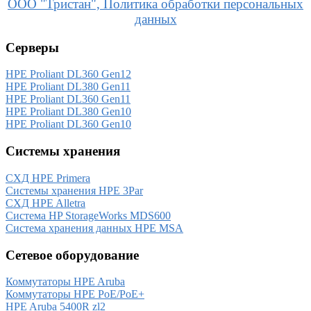
ООО "Тристан", Политика обработки персональных
данных
Серверы
HPE Proliant DL360 Gen12
HPE Proliant DL380 Gen11
HPE Proliant DL360 Gen11
HPE Proliant DL380 Gen10
HPE Proliant DL360 Gen10
Системы хранения
СХД HPE Primera
Системы хранения HPE 3Par
СХД HPE Alletra
Система HP StorageWorks MDS600
Система хранения данных HPE MSA
Сетевое оборудование
Коммутаторы HPE Aruba
Коммутаторы HPE PoE/PoE+
HPE Aruba 5400R zl2