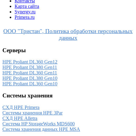
Контакты
Карта сайта
Synergy.ru
Primera.ru
ООО "Тристан", Политика обработки персональных
данных
Серверы
HPE Proliant DL360 Gen12
HPE Proliant DL380 Gen11
HPE Proliant DL360 Gen11
HPE Proliant DL380 Gen10
HPE Proliant DL360 Gen10
Системы хранения
СХД HPE Primera
Системы хранения HPE 3Par
СХД HPE Alletra
Система HP StorageWorks MDS600
Система хранения данных HPE MSA