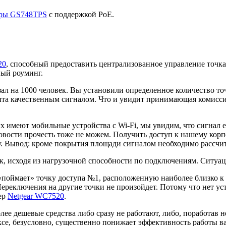
оры GS748TPS
с поддержкой PoE.
20
, способный предоставить централизованное управление точка
ный роуминг.
ал на 1000 человек. Вы установили определенное количество точ
ыта качественным сигналом. Что и увидит принимающая комисси
 имеют мобильные устройства с Wi-Fi, мы увидим, что сигнал е
вости прочесть тоже не можем. Получить доступ к нашему корп
 Вывод: кроме покрытия площади сигналом необходимо рассчиты
к, исходя из нагрузочной способности по подключениям. Ситуац
«поймает» точку доступа №1, расположенную наиболее близко к д
ереключения на другие точки не произойдет. Потому что нет ус
лер
Netgear WC7520
.
е дешевые средства либо сразу не работают, либо, поработав н
лексе, безусловно, существенно понижает эффективность работы 