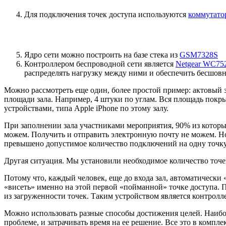
Для подключения точек доступа используются
коммутат
Ядро сети можно построить на базе стека из
GSM7328S
Контроллером беспроводной сети является
Netgear WC75
распределять нагрузку между ними и обеспечить бесшов
Можно рассмотреть еще один, более простой пример: актовый з
площади зала. Например, 4 штуки по углам. Вся площадь покр
устройствами, типа Apple iPhone по этому залу.
При заполнении зала участниками мероприятия, 90% из которых
можем. Получить и отправить электронную почту не можем. Но
превышено допустимое количество подключений на одну точку.
Другая ситуация. Мы установили необходимое количество точе
Потому что, каждый человек, еще до входа зал, автоматически 
«висеть» именно на этой первой «пойманной» точке доступа. П
из загруженности точек. Таким устройством является контрол
Можно использовать разные способы достижения целей. Наиболе
проблеме, и затрачивать время на ее решение. Все это в комп