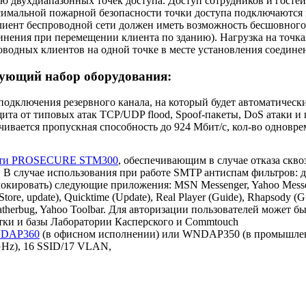
 двухдиапазонных точек доступа. Доступ сотрудников и гостей 
имальной пожарной безопасности точки доступа подключаются 
клиент беспроводной сети должен иметь возможность бесшовного
инения при перемещении клиента по зданию). Нагрузка на точк
водных клиентов на одной точке в месте установления соедине
дующий набор оборудования:
подключения резервного канала, на который будет автоматическ
ита от типовых атак TCP/UDP flood, Spoof-пакеты, DoS атаки и 
чивается пропускная способность до 924 Мбит/с, кол-во одновр
сти PROSECURE STM300
, обеспечивающим в случае отказа скв
. В случае использования при работе SMTP антиспам фильтров: 
блокировать) следующие приложения: MSN Messenger, Yahoo Mess
Store, update), Quicktime (Update), Real Player (Guide), Rhapsody (G
atherbug, Yahoo Toolbar. Для авторизации пользователей может б
отки и базы Лаборатории Касперского и Commtouch
NDAP360
(в офисном исполнении) или WNDAP350 (в промышлен
5 GHz), 16 SSID/17 VLAN,