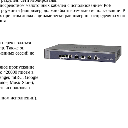
разделен, сети изолированы.
посредством малоточных кабелей с использованием PoE.
 роуминга (например, должно быть возможно использование IP
ах при этом должна динамически равномерно распределяться по
ния.
и переключаться
пр. Также он
еменных сессий до
озное пропускание
до 420000 писем в
enger, mIRC, Google
uide, Music Store),
ыть использован
ном исполнении).