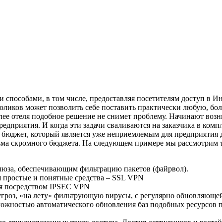
пособами, в том числе, предоставляя посетителям доступ в Инт
столиков может позволить себе поставить практически любую, бо
более отеля подобное решение не снимет проблему. Начинают воз
дприятия. И когда эти задачи сваливаются на заказчика в комп
бюджет, который является уже неприемлемым для предприятия д
ьма скромного бюджета. На следующем примере мы рассмотрим 
люза, обеспечивающим фильтрацию пакетов (файрвол).
 простые и понятные средства – SSL VPN
ия посредством IPSEC VPN
угроз, «на лету» фильтрующую вирусы, с регулярно обновляющей
ожностью автоматического обновления баз подобных ресурсов п