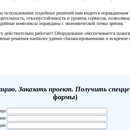
ко использование подобных решений нам видится оправданным то
дительность, отказоустойчивость и уровень сервисов, позволя
подобные комплексы оправданы с экономической точки зрения.
то действительно работает! Оборудование обеспечивается пожиз
нные решения наиболее удачно сбалансированными и искренне 
цию. Заказать проект. Получить спецц
формы)
ицо
фон
ции