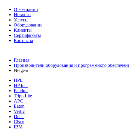
О компании
Новости
Услуги
Оборудование
Клиенты
Сертификаты
Контакты
+7 495 730-630-0
Главная
Производители оборудования и программного обеспечен
Netgear
HPE
HP Inc.
Panduit
Tripp Lite
APC
Eaton
Vertiv
Delta
Cisco
IBM