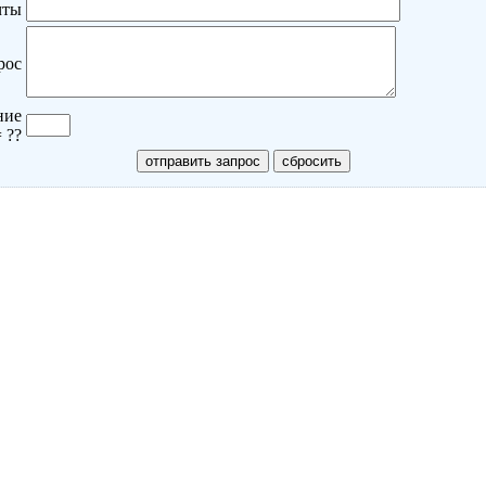
чты
рос
ние
= ??