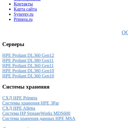
Контакты
Карта сайта
Synergy.ru
Primera.ru
ОО
Серверы
HPE Proliant DL360 Gen12
HPE Proliant DL380 Gen11
HPE Proliant DL360 Gen11
HPE Proliant DL380 Gen10
HPE Proliant DL360 Gen10
Системы хранения
СХД HPE Primera
Системы хранения HPE 3Par
СХД HPE Alletra
Система HP StorageWorks MDS600
Система хранения данных HPE MSA