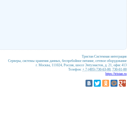
Тристан
Системная интеграция
Серверы, системы хранения данных, беспребойное питание, сетевое оборудование
г. Москва
,
111024
,
Россия
,
шоссе Энтузиастов, д. 21, офис 413
Телефон:
+ 7 (495) 730-63-00
,
730-61-00
https://tristan.ru