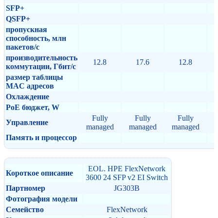
SFP+
QSFP+
пропускная
способность, млн
пакетов/с
производительность
12.8
17.6
12.8
коммутации, Гбит/с
размер таблицы
MAC адресов
Охлаждение
PoE бюджет, W
Fully
Fully
Fully
Управление
managed
managed
managed
Память и процессор
EOL. HPE FlexNetwork
Короткое описание
3600 24 SFP v2 EI Switch
Партномер
JG303B
Фотография модели
Семейство
FlexNetwork