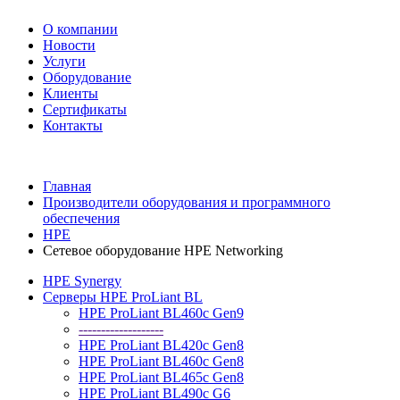
О компании
Новости
Услуги
Оборудование
Клиенты
Сертификаты
Контакты
+7 495 730-630-0
Главная
Производители оборудования и программного
обеспечения
HPE
Сетевое оборудование HPE Networking
HPE Synergy
Серверы HPE ProLiant BL
HPE ProLiant BL460c Gen9
-------------------
HPE ProLiant BL420c Gen8
HPE ProLiant BL460c Gen8
HPE ProLiant BL465c Gen8
HPE ProLiant BL490c G6