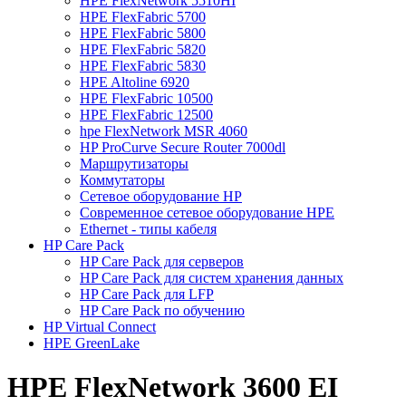
HPE FlexNetwork 5510HI
HPE FlexFabric 5700
HPE FlexFabric 5800
HPE FlexFabric 5820
HPE FlexFabric 5830
HPE Altoline 6920
HPE FlexFabric 10500
HPE FlexFabric 12500
hpe FlexNetwork MSR 4060
HP ProСurve Secure Router 7000dl
Маршрутизаторы
Коммутаторы
Сетевое оборудование HP
Cовременное сетевое оборудование HPE
Ethernet - типы кабеля
HP Care Pack
HP Care Pack для серверов
HP Care Pack для систем хранения данных
HP Care Pack для LFP
HP Care Pack по обучению
HP Virtual Connect
HPE GreenLake
HPE FlexNetwork 3600 EI