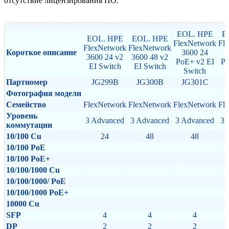
отсутствие лицензирования ПО.
EOL. HPE
E
EOL. HPE
EOL. HPE
FlexNetwork
Fl
FlexNetwork
FlexNetwork
Короткое описание
3600 24
3600 24 v2
3600 48 v2
PoE+ v2 EI
Po
EI Switch
EI Switch
Switch
Партномер
JG299B
JG300B
JG301C
Фотография модели
Семейство
FlexNetwork
FlexNetwork
FlexNetwork
Fl
Уровень
3 Advanced
3 Advanced
3 Advanced
3 
коммутации
10/100 Cu
24
48
48
10/100 PoE
10/100 PoE+
10/100/1000 Cu
10/100/1000/ PoE
10/100/1000 PoE+
10000 Cu
SFP
4
4
4
DP
2
2
2