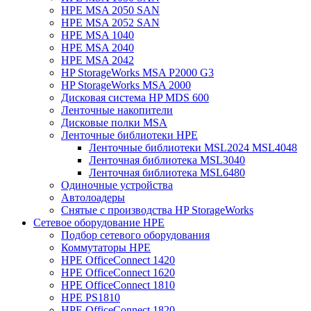
HPE MSA 2050 SAN
HPE MSA 2052 SAN
HPE MSA 1040
HPE MSA 2040
HPE MSA 2042
HP StorageWorks MSA P2000 G3
HP StorageWorks MSA 2000
Дисковая система HP MDS 600
Ленточные накопители
Дисковые полки MSA
Ленточные библиотеки HPE
Ленточные библиотеки MSL2024 MSL4048
Ленточная библиотека MSL3040
Ленточная библиотека MSL6480
Одиночные устройства
Автолоадеры
Снятые с производства HP StorageWorks
Сетевое оборудование HPE
Подбор сетевого оборудования
Коммутаторы HPE
HPE OfficeConnect 1420
HPE OfficeConnect 1620
HPE OfficeConnect 1810
HPE PS1810
HPE OfficeConnect 1820