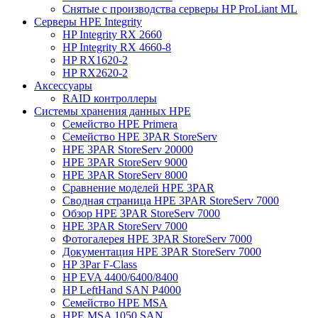
Снятые с производства серверы HP ProLiant ML
Серверы HPE Integrity
HP Integrity RX 2660
HP Integrity RX 4660-8
HP RX1620-2
HP RX2620-2
Аксессуары
RAID контроллеры
Системы хранения данных HPE
Семейство HPE Primera
Семейство HPE 3PAR StoreServ
HPE 3PAR StoreServ 20000
HPE 3PAR StoreServ 9000
HPE 3PAR StoreServ 8000
Сравнение моделей HPE 3PAR
Сводная страница HPE 3PAR StoreServ 7000
Обзор HPE 3PAR StoreServ 7000
HPE 3PAR StoreServ 7000
Фотогалерея HPE 3PAR StoreServ 7000
Документация HPE 3PAR StoreServ 7000
HP 3Par F-Class
HP EVA 4400/6400/8400
HP LeftHand SAN P4000
Семейство HPE MSA
HPE MSA 1050 SAN