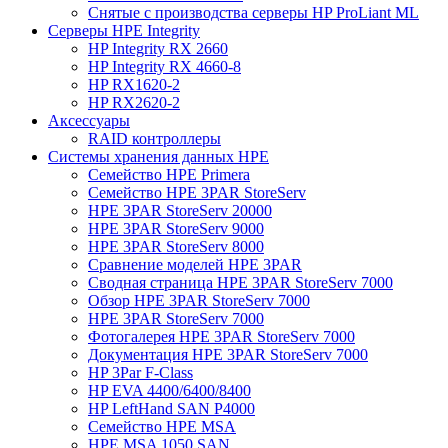
Снятые с производства серверы HP ProLiant ML
Серверы HPE Integrity
HP Integrity RX 2660
HP Integrity RX 4660-8
HP RX1620-2
HP RX2620-2
Аксессуары
RAID контроллеры
Системы хранения данных HPE
Семейство HPE Primera
Семейство HPE 3PAR StoreServ
HPE 3PAR StoreServ 20000
HPE 3PAR StoreServ 9000
HPE 3PAR StoreServ 8000
Сравнение моделей HPE 3PAR
Сводная страница HPE 3PAR StoreServ 7000
Обзор HPE 3PAR StoreServ 7000
HPE 3PAR StoreServ 7000
Фотогалерея HPE 3PAR StoreServ 7000
Документация HPE 3PAR StoreServ 7000
HP 3Par F-Class
HP EVA 4400/6400/8400
HP LeftHand SAN P4000
Семейство HPE MSA
HPE MSA 1050 SAN