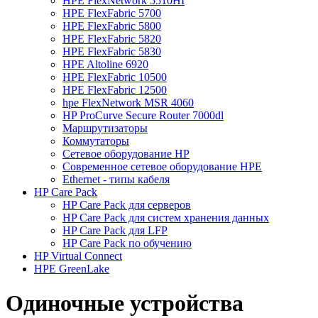
HPE FlexNetwork 5510HI
HPE FlexFabric 5700
HPE FlexFabric 5800
HPE FlexFabric 5820
HPE FlexFabric 5830
HPE Altoline 6920
HPE FlexFabric 10500
HPE FlexFabric 12500
hpe FlexNetwork MSR 4060
HP ProСurve Secure Router 7000dl
Маршрутизаторы
Коммутаторы
Сетевое оборудование HP
Cовременное сетевое оборудование HPE
Ethernet - типы кабеля
HP Care Pack
HP Care Pack для серверов
HP Care Pack для систем хранения данных
HP Care Pack для LFP
HP Care Pack по обучению
HP Virtual Connect
HPE GreenLake
Одиночные устройства