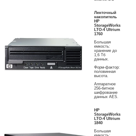
Ленточный
накопитель
HP
StorageWorks
LTO-4 Ultrium
1760
Большая
емкость:
хранение до
1,6 Тб
данных.
Форм-фактор:
половинная
высота.
Аппаратное
256-битное
шифрование
данных AES.
HP
StorageWorks
LTO-4 Ultrium
1840
Большая
емкость: