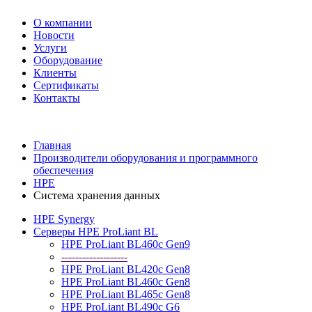
О компании
Новости
Услуги
Оборудование
Клиенты
Сертификаты
Контакты
+7 495 730-630-0
Главная
Производители оборудования и программного
обеспечения
HPE
Система хранения данных
HPE Synergy
Серверы HPE ProLiant BL
HPE ProLiant BL460c Gen9
-------------------
HPE ProLiant BL420c Gen8
HPE ProLiant BL460c Gen8
HPE ProLiant BL465c Gen8
HPE ProLiant BL490c G6