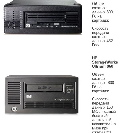
Объем
сжатых
данных 800
Гб на
картридж
Скорость
передачи
сжатых
данных 432
Гб/ч
HP
StorageWorks
Ultrium 960
Объем
сжатых
данных: 800
Гб на
картридж
Скорость
передачи
данных 160
Мб/с - самый
быстрый
ленточный
накопитель в
мире при
сжатии 2:1