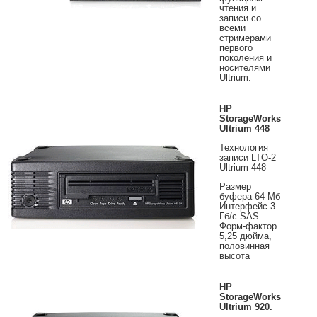
чтения и
записи со
всеми
стримерами
первого
поколения и
носителями
Ultrium.
HP
StorageWorks
Ultrium 448
Технология
записи LTO-2
Ultrium 448
Размер
буфера 64 Мб
Интерфейс 3
Гб/с SAS
Форм-фактор
5,25 дюйма,
половинная
высота
HP
StorageWorks
Ultrium 920.