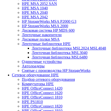
HPE MSA 2052 SAN
HPE MSA 1040
HPE MSA 2040
HPE MSA 2042
HP StorageWorks MSA P2000 G3
HP StorageWorks MSA 2000
Дисковая система HP MDS 600
Ленточные накопители
Дисковые полки MSA
Ленточные библиотеки HPE
Ленточные библиотеки MSL2024 MSL4048
Ленточная библиотека MSL3040
Ленточная библиотека MSL6480
Одиночные устройства
Автолоадеры
Снятые с производства HP StorageWorks
Сетевое оборудование HPE
Подбор сетевого оборудования
Коммутаторы HPE
HPE OfficeConnect 1420
HPE OfficeConnect 1620
HPE OfficeConnect 1810
HPE PS1810
HPE OfficeConnect 1820
HPE OfficeConnect 1910