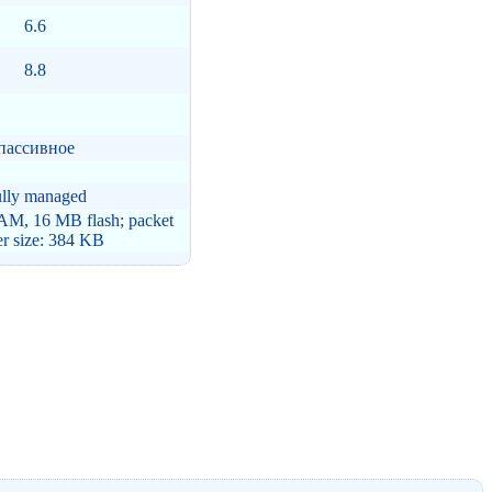
6.6
8.8
пассивное
lly managed
, 16 MB flash; packet
er size: 384 KB