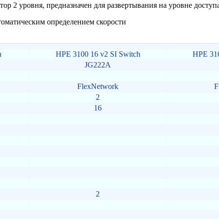
тор 2 уровня, предназначен для развертывания на уровне досту
автоматическим определением скорости
h
HPE 3100 16 v2 SI Switch
HPE 310
JG222A
FlexNetwork
F
2
16
2