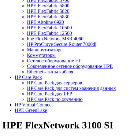
HPE FlexFabric 5700
HPE FlexFabric 5800
HPE FlexFabric 5820
HPE FlexFabric 5830
HPE Altoline 6920
HPE FlexFabric 10500
HPE FlexFabric 12500
hpe FlexNetwork MSR 4060
HP ProСurve Secure Router 7000dl
Маршрутизаторы
Коммутаторы
Сетевое оборудование HP
Cовременное сетевое оборудование HPE
Ethernet - типы кабеля
HP Care Pack
HP Care Pack для серверов
HP Care Pack для систем хранения данных
HP Care Pack для LFP
HP Care Pack по обучению
HP Virtual Connect
HPE GreenLake
HPE FlexNetwork 3100 SI