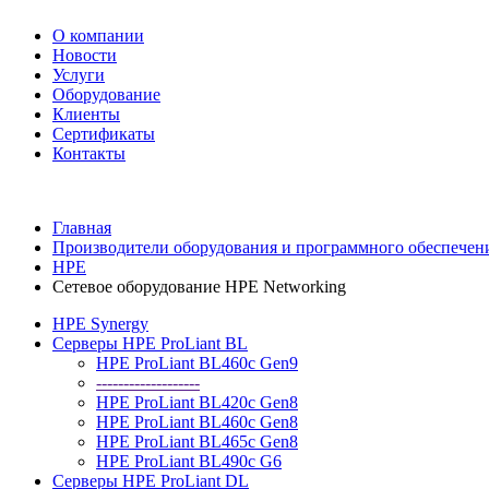
О компании
Новости
Услуги
Оборудование
Клиенты
Сертификаты
Контакты
+7 495 730-630-0
Главная
Производители оборудования и программного обеспечен
HPE
Сетевое оборудование HPE Networking
HPE Synergy
Серверы HPE ProLiant BL
HPE ProLiant BL460c Gen9
-------------------
HPE ProLiant BL420c Gen8
HPE ProLiant BL460c Gen8
HPE ProLiant BL465c Gen8
HPE ProLiant BL490c G6
Серверы HPE ProLiant DL