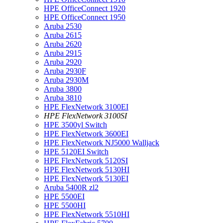
HPE OfficeConnect 1920
HPE OfficeConnect 1950
Aruba 2530
Aruba 2615
Aruba 2620
Aruba 2915
Aruba 2920
Aruba 2930F
Aruba 2930M
Aruba 3800
Aruba 3810
HPE FlexNetwork 3100EI
HPE FlexNetwork 3100SI
HPE 3500yl Switch
HPE FlexNetwork 3600EI
HPE FlexNetwork NJ5000 Walljack
HPE 5120EI Switch
HPE FlexNetwork 5120SI
HPE FlexNetwork 5130HI
HPE FlexNetwork 5130EI
Aruba 5400R zl2
HPE 5500EI
HPE 5500HI
HPE FlexNetwork 5510HI