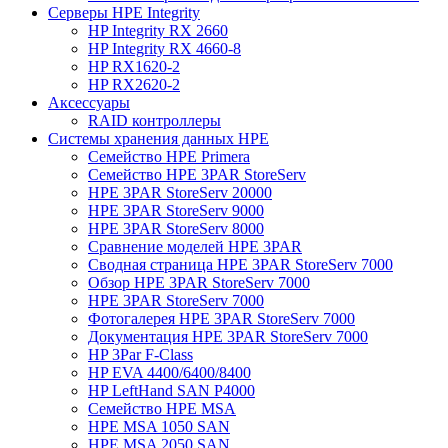
Серверы HPE Integrity
HP Integrity RX 2660
HP Integrity RX 4660-8
HP RX1620-2
HP RX2620-2
Аксессуары
RAID контроллеры
Системы хранения данных HPE
Семейство HPE Primera
Семейство HPE 3PAR StoreServ
HPE 3PAR StoreServ 20000
HPE 3PAR StoreServ 9000
HPE 3PAR StoreServ 8000
Сравнение моделей HPE 3PAR
Сводная страница HPE 3PAR StoreServ 7000
Обзор HPE 3PAR StoreServ 7000
HPE 3PAR StoreServ 7000
Фотогалерея HPE 3PAR StoreServ 7000
Документация HPE 3PAR StoreServ 7000
HP 3Par F-Class
HP EVA 4400/6400/8400
HP LeftHand SAN P4000
Семейство HPE MSA
HPE MSA 1050 SAN
HPE MSA 2050 SAN