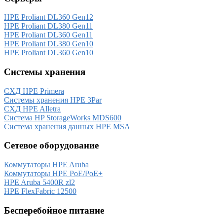
HPE Proliant DL360 Gen12
HPE Proliant DL380 Gen11
HPE Proliant DL360 Gen11
HPE Proliant DL380 Gen10
HPE Proliant DL360 Gen10
Системы хранения
СХД HPE Primera
Системы хранения HPE 3Par
СХД HPE Alletra
Система HP StorageWorks MDS600
Система хранения данных HPE MSA
Сетевое оборудование
Коммутаторы HPE Aruba
Коммутаторы HPE PoE/PoE+
HPE Aruba 5400R zl2
HPE FlexFabric 12500
Бесперебойное питание