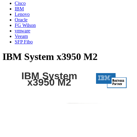
Cisco
IBM
Lenovo
Oracle
FG Wilson
vmware
Veeam
SFP Fibo
IBM System x3950 M2
IBM System
x3950 M2