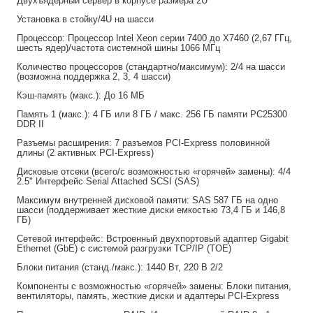
Двухъядерный сервер в корпусе размера 2U
Установка в стойку/4U на шасси
Процессор: Процессор Intel Xeon серии 7400 до X7460 (2,67 ГГц,
шесть ядер)/частота системной шины 1066 МГц
Количество процессоров (стандартно/максимум): 2/4 на шасси
(возможна поддержка 2, 3, 4 шасси)
Кэш-память (макс.): До 16 МБ
Память 1 (макс.): 4 ГБ или 8 ГБ / макс. 256 ГБ памяти PC25300
DDR II
Разъемы расширения: 7 разъемов PCI-Express половинной
длины (2 активных PCI-Express)
Дисковые отсеки (всего/с возможностью «горячей» замены): 4/4
2.5" Интерфейс Serial Attached SCSI (SAS)
Максимум внутренней дисковой памяти: SAS 587 ГБ на одно
шасси (поддерживает жесткие диски емкостью 73,4 ГБ и 146,8
ГБ)
Сетевой интерфейс: Встроенный двухпортовый адаптер Gigabit
Ethernet (GbE) с системой разгрузки TCP/IP (TOE)
Блоки питания (станд./макс.): 1440 Вт, 220 В 2/2
Компоненты с возможностью «горячей» замены: Блоки питания,
вентиляторы, память, жесткие диски и адаптеры PCI-Express