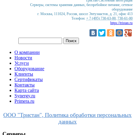
Тристан
Системная интеграция
Серверы, системы хранения данных, беспребойное питание, сетевое
оборудование
г. Москва
,
111024
,
Россия
,
шоссе Энтузиастов, д. 21, офис 413
Телефон:
+ 7 (495) 730-63-00
,
730-61-00
https://tristan.ru
О компании
Новости
Услуги
Оборудование
Клиенты
Сертификаты
Контакты
Карта сайта
Synergy.ru
Primera.ru
ООО "Тристан", Политика обработки персональных
данных
Серверы