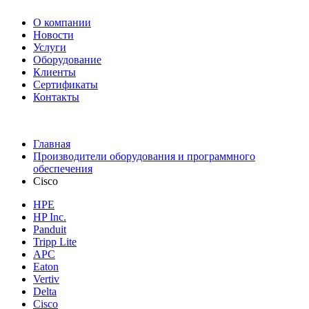
О компании
Новости
Услуги
Оборудование
Клиенты
Сертификаты
Контакты
+7 495 730-630-0
Главная
Производители оборудования и программного
обеспечения
Cisco
HPE
HP Inc.
Panduit
Tripp Lite
APC
Eaton
Vertiv
Delta
Cisco