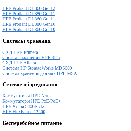
HPE Proliant DL360 Gen12
HPE Proliant DL380 Gen11
HPE Proliant DL360 Gen11
HPE Proliant DL380 Gen10
HPE Proliant DL360 Gen10
Системы хранения
СХД HPE Primera
Системы хранения HPE 3Par
СХД HPE Alletra
Система HP StorageWorks MDS600
Система хранения данных HPE MSA
Сетевое оборудование
Коммутаторы HPE Aruba
Коммутаторы HPE PoE/PoE+
HPE Aruba 5400R zl2
HPE FlexFabric 12500
Бесперебойное питание