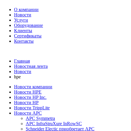
О компании
Новости
Услуги
Оборудование
Клиенты
Сертификаты
Контакты
+7 495 730-630-0
Главная
Новостная лента
Новости
hpe
Новости компании
Новости HPE
Новости HP Inc.
Новости HP
Новости TrippLite
Новости APC
APC Symmetra
APC InfraStruXure InRowSC
Schneider Electic приобретает APC