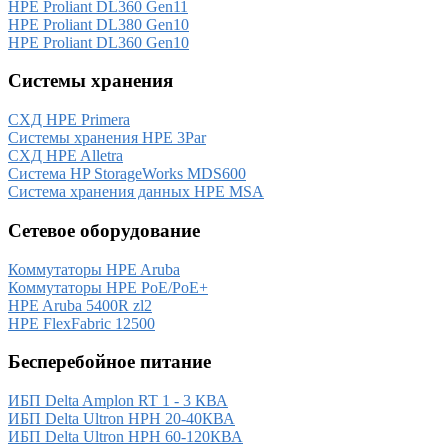
HPE Proliant DL360 Gen11
HPE Proliant DL380 Gen10
HPE Proliant DL360 Gen10
Системы хранения
СХД HPE Primera
Системы хранения HPE 3Par
СХД HPE Alletra
Система HP StorageWorks MDS600
Система хранения данных HPE MSA
Сетевое оборудование
Коммутаторы HPE Aruba
Коммутаторы HPE PoE/PoE+
HPE Aruba 5400R zl2
HPE FlexFabric 12500
Бесперебойное питание
ИБП Delta Amplon RT 1 - 3 КВА
ИБП Delta Ultron HPH 20-40КВА
ИБП Delta Ultron HPH 60-120КВА