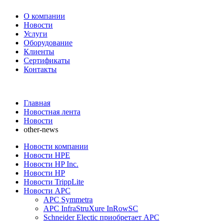
О компании
Новости
Услуги
Оборудование
Клиенты
Сертификаты
Контакты
+7 495 730-630-0
Главная
Новостная лента
Новости
other-news
Новости компании
Новости HPE
Новости HP Inc.
Новости HP
Новости TrippLite
Новости APC
APC Symmetra
APC InfraStruXure InRowSC
Schneider Electic приобретает APC