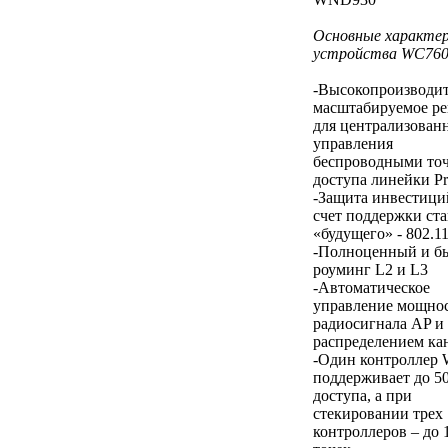
Основные характе
устройства WC760
-Высокопроизводит
масштабируемое р
для централизован
управления
беспроводными то
доступа линейки 
-Защита инвестици
счет поддержки ста
«будущего» - 802.1
-Полноценный и б
роуминг L2 и L3
-Автоматическое
управление мощно
радиосигнала AP и
распределением ка
-Один контроллер
поддерживает до 50
доступа, а при
стекировании трех
контроллеров – до 