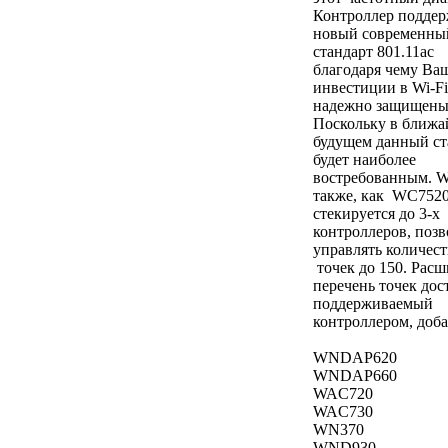
Контроллер поддер
новый современны
стандарт 801.11ac
благодаря чему Ва
инвестиции в Wi-Fi
надежно защищены
Поскольку в ближ
будущем данный ст
будет наиболее
востребованным. 
также, как WC7520
стекируется до 3-х
контроллеров, позв
управлять количес
точек до 150. Рас
перечень точек дос
поддерживаемый
контроллером, доб
WNDAP620
WNDAP660
WAC720
WAC730
WN370
WND930