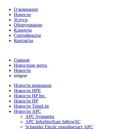
О компании
Новости
Услуги
Оборудование
Клиенты
Сертификаты
Контакты
+7 495 730-630-0
Главная
Новостная лента
Новости
netgear
Новости компании
Новости HPE
Новости HP Inc.
Новости HP
Новости TrippLite
Новости APC
APC Symmetra
APC InfraStruXure InRowSC
Schneider Electic приобретает APC