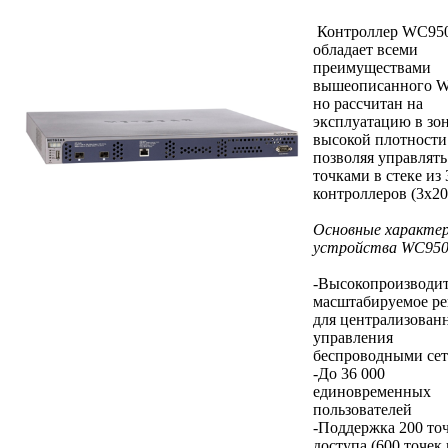
Контроллер WC95
обладает всеми
преимуществами
вышеописанного W
но рассчитан на
эксплуатацию в зо
высокой плотности
позволяя управлять
точками в стеке из 
контроллеров (3x2
Основные характе
устройства WC950
-Высокопроизводит
масштабируемое р
для централизован
управления
беспроводными сет
-До 36 000
единовременных
пользователей
-Поддержка 200 то
доступа (600 точек