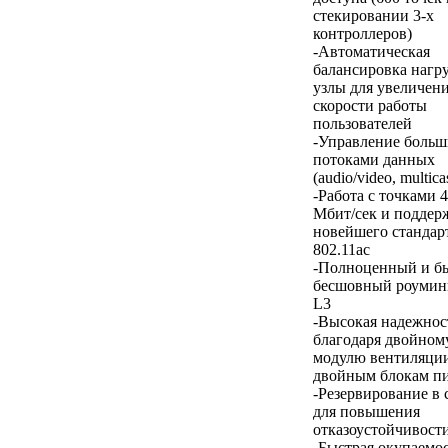
стекировании 3-х
контроллеров)
-Автоматическая
балансировка нагру
узлы для увеличен
скорости работы
пользователей
-Управление боль
потоками данных
(audio/video, multicas
-Работа с точками 
Мбит/сек и поддер
новейшего стандарт
802.11ас
-Полноценный и б
бесшовный роумин
L3
-Высокая надежнос
благодаря двойном
модулю вентиляци
двойным блокам п
-Резервирование в 
для повышения
отказоустойчивости
-Быстрая окупаемо