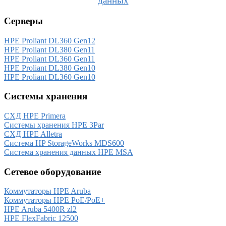
данных
Серверы
HPE Proliant DL360 Gen12
HPE Proliant DL380 Gen11
HPE Proliant DL360 Gen11
HPE Proliant DL380 Gen10
HPE Proliant DL360 Gen10
Системы хранения
СХД HPE Primera
Системы хранения HPE 3Par
СХД HPE Alletra
Система HP StorageWorks MDS600
Система хранения данных HPE MSA
Сетевое оборудование
Коммутаторы HPE Aruba
Коммутаторы HPE PoE/PoE+
HPE Aruba 5400R zl2
HPE FlexFabric 12500