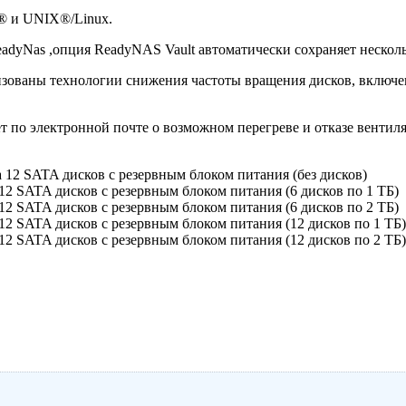
® и UNIX®/Linux.
eadyNas ,опция ReadyNAS Vault автоматически сохраняет нескол
изованы технологии снижения частоты вращения дисков, включ
 по электронной почте о возможном перегреве и отказе вентиля
2 SATA дисков с резервным блоком питания (без дисков)
 SATA дисков с резервным блоком питания (6 дисков по 1 TБ)
 SATA дисков с резервным блоком питания (6 дисков по 2 TБ)
 SATA дисков с резервным блоком питания (12 дисков по 1 TБ)
 SATA дисков с резервным блоком питания (12 дисков по 2 TБ)