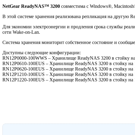
NetGear ReadyNAS™ 3200
совместима с Windows®, Macintosh
В этой системе хранения реализована репликация на другую R
Для экономии электроэнергии и продления срока службы реал
сети Wake-on-Lan.
Система хранения мониторит собственное состояние и сообщает
Доступны следующие конфигурации:
RN12P0000-100WWS – Хранилище ReadyNAS 3200 в стойку на 1
RN12P0610-100EUS – Хранилище ReadyNAS 3200 в стойку на 12
RN12P0620-100EUS – Хранилище ReadyNAS 3200 в стойку на 12
RN12P1210-100EUS – Хранилище ReadyNAS 3200 в стойку на 12
RN12P1220-100EUS – Хранилище ReadyNAS 3200 в стойку на 12