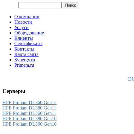
О компании
Новости
Услуги
Оборудование
Клиенты
Сертификаты
Контакты
Карта сайта
Synergy.ru
Primera.ru
ОО
Серверы
HPE Proliant DL360 Gen12
HPE Proliant DL380 Gen11
HPE Proliant DL360 Gen11
HPE Proliant DL380 Gen10
HPE Proliant DL360 Gen10