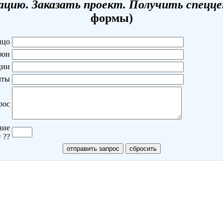
цию. Заказать проект. Получить спецц
формы)
ицо
фон
ции
чты
рос
ние
= ??