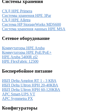
Системы хранения
СХД HPE Primera
Системы хранения HPE 3Par
СХД HPE Alletra
Система HP StorageWorks MDS600
Система хранения данных HPE MSA
Сетевое оборудование
Коммутаторы HPE Aruba
Коммутаторы HPE PoE/PoE+
HPE Aruba 5400R zl2
HPE FlexFabric 12500
Бесперебойное питание
ИБП Delta Amplon RT 1 - 3 КВА
ИБП Delta Ultron HPH 20-40КВА
ИБП Delta Ultron HPH 60-120КВА
APC Smart-UPS VT
APC Symmetra PX
Конфигураторы