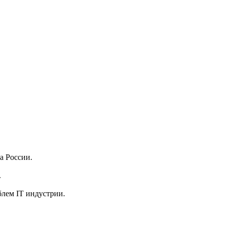
ка России.
.
блем IT индустрии.