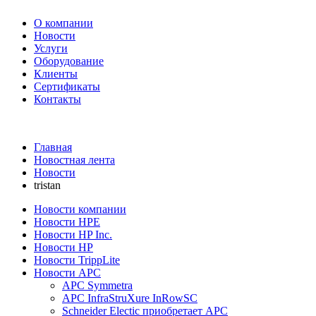
О компании
Новости
Услуги
Оборудование
Клиенты
Сертификаты
Контакты
+7 495 730-630-0
Главная
Новостная лента
Новости
tristan
Новости компании
Новости HPE
Новости HP Inc.
Новости HP
Новости TrippLite
Новости APC
APC Symmetra
APC InfraStruXure InRowSC
Schneider Electic приобретает APC