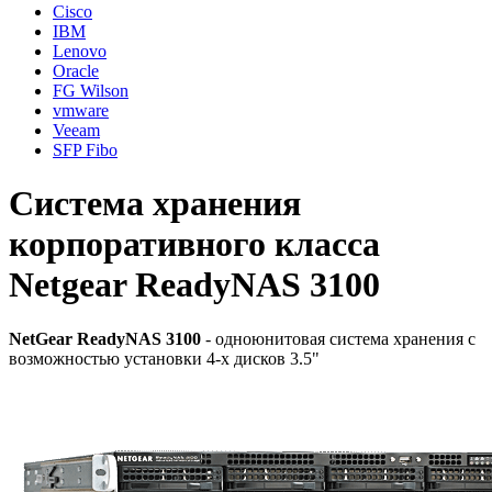
Cisco
IBM
Lenovo
Oracle
FG Wilson
vmware
Veeam
SFP Fibo
Система хранения
корпоративного класса
Netgear ReadyNAS 3100
NetGear ReadyNAS 3100
- одноюнитовая система хранения с
возможностью установки 4-х дисков 3.5"