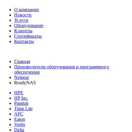
О компании
Новости
Услуги
Оборудование
Клиенты
Сертификаты
Контакты
+7 495 730-630-0
Главная
Производители оборудования и программного
обеспечения
Netgear
ReadyNAS
HPE
HP Inc.
Panduit
Tripp Lite
APC
Eaton
Vertiv
Delta